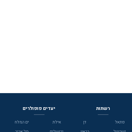
רשתות
יעדים פופולרים
פתאל
דן
אילת
ים המלח
ישרוטל
בראון
ירושלים
תל אביב