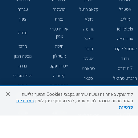
אסטרל
קלאב הוטל
הרצליה
טבריה
אוליב
Vert
נצרת
צפון
icHotels
פרימה
אירוח כפרי
נתניה
צפון
אורכידאה
דניאל
חיפה
מרכז
ישרוטל יוקרה
קיסר
אשקלון
מצפה רמון
גרנד
אטלס
זיכרון יעקב
גדרה
7 מיינדס
סמארט
קיסריה
גליל מערבי
הרברט סמואל
סטאי
פתח תקווה
רעננה
ג'יקוב
אברהם
לידיעתך, באתר זה נעשה שימוש בקבצי Cookies המשך גלישה
אירוח כפרי
מלונות ללא
בת-ים
באתר מהווה הסכמה לשימוש זה, למידע נוסף ניתן לעיין
במדיניות
מטיילים
דרום
רשת
פרטיות
באר שבע
אשדוד
C HOTEL
קראון פלאזה
רמת גן
נהריה
אפריקה ישראל
רוקסון
מעלות
אדם
Adar
עכו