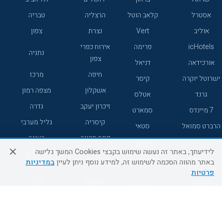
אסטרל
קלאב הוטל
הרצליה
טבריה
אוליב
Vert
נצרת
צפון
icHotels
פרימה
אירוח כפרי
נתניה
צפון
אורכידאה
דניאל
חיפה
מרכז
ישרוטל יוקרה
קיסר
אשקלון
מצפה רמון
גרנד
אטלס
זיכרון יעקב
גדרה
7 מיינדס
סמארט
קיסריה
גליל מערבי
הרברט סמואל
סטאי
פתח תקווה
רעננה
ג'יקוב
אברהם
לידיעתך, באתר זה נעשה שימוש בקבצי Cookies המשך גלישה
אירוח כפרי
מלונות ללא
בת-ים
באתר מהווה הסכמה לשימוש זה, למידע נוסף ניתן לעיין
במדיניות
מטיילים
דרום
רשת
פרטיות
באר שבע
אשדוד
C HOTEL
קראון פלאזה
רמת גן
נהריה
אפריקה ישראל
רוקסון
מעלות
אדם
Adar
עכו