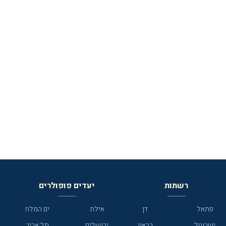
רשתות
יעדים פופולרים
פתאל
דן
אילת
ים המלח
ישרוטל
בראון
ירושלים
תל אביב